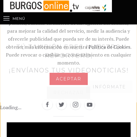
En burgosonline.tv utilizamos cookies, propias y de
terceros, analíticas, publicitarias y de elaboración de
MENÚ
perfiles, basadas en hábitos de navegación del usuario,
para mejorar la calidad del servicio, medir la audiencia y
ofrecerle publicidad que pueda ser de su interés. Puede
obtener más información en nuestra
TÚ TAMBIÉN ERES NUESTRO
Política de Cookies
.
Puede revocar o cambiar su consentimiento en cualquier
REPORTERO,
momento.
¡ENVÍANOS TUS VIDEONOTICIAS!
ACEPTAR
INFÓRMATE
RECHAZAR
Loading...