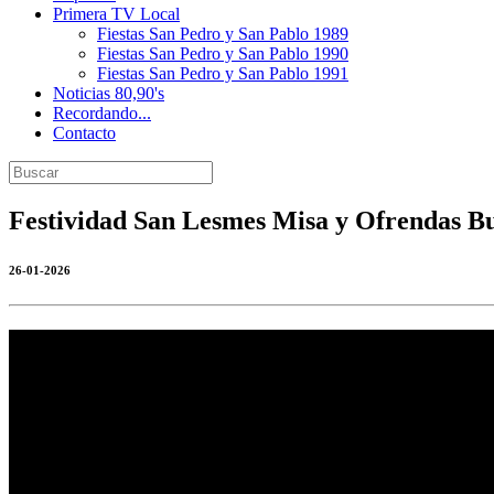
Primera TV Local
Fiestas San Pedro y San Pablo 1989
Fiestas San Pedro y San Pablo 1990
Fiestas San Pedro y San Pablo 1991
Noticias 80,90's
Recordando...
Contacto
Festividad San Lesmes Misa y Ofrendas B
26-01-2026